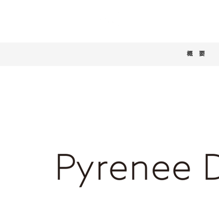
​ホーム
Pyr
​概 要