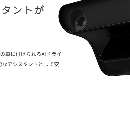
スタントが
る
 は既存の車に付けられるAIドライ
能なアシスタントとして安