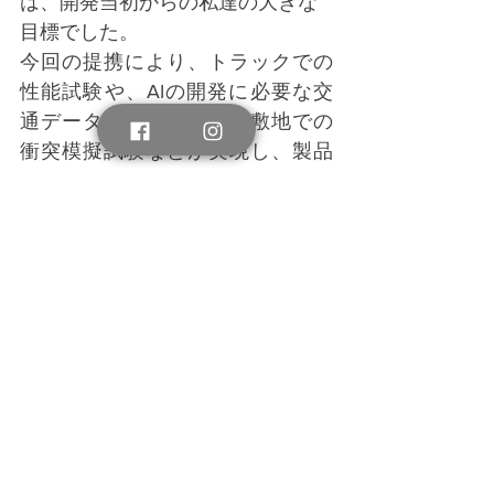
は、開発当初からの私達の大きな
目標でした。
今回の提携により、トラックでの
性能試験や、AIの開発に必要な交
通データの収集、教習所敷地での
衝突模擬試験などが実現し、製品
開発の質とスピードが大きく前進
することを大変嬉しく思います。
今回の取り組みの中で、ＳＢＳロ
ジコムの方々の交通事故撲滅への
強い思いにはとても感銘を受けま
した。期待に応え、事故撲滅に大
きく貢献できる製品を全力で作り
上げたいと思います。