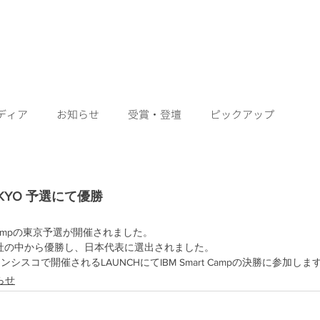
会社情報
ニュース
お問い
enee Drive
ディア
お知らせ
受賞・登壇
ピックアップ
 TOKYO 予選にて優勝
t Campの東京予選が開催されました。
加8社の中から優勝し、日本代表に選出されました。
ランシスコで開催されるLAUNCHにてIBM Smart Campの決勝に参加しま
らせ