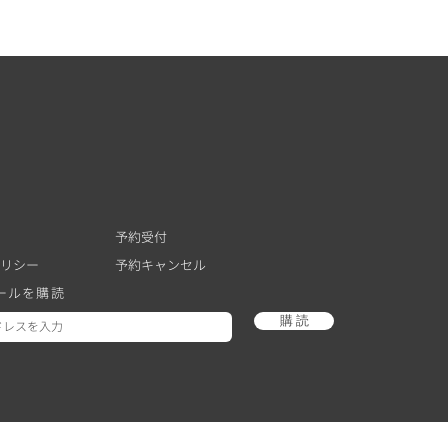
せ
予約受付
リシー
予約キャンセル
ールを購読
購 読